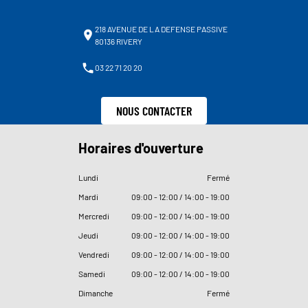
218 AVENUE DE LA DEFENSE PASSIVE
80136 RIVERY
03 22 71 20 20
NOUS CONTACTER
Horaires d'ouverture
Lundi
Fermé
Mardi
09
:
00 - 12
:
00 / 14
:
00 - 19
:
00
Mercredi
09
:
00 - 12
:
00 / 14
:
00 - 19
:
00
Jeudi
09
:
00 - 12
:
00 / 14
:
00 - 19
:
00
Vendredi
09
:
00 - 12
:
00 / 14
:
00 - 19
:
00
Samedi
09
:
00 - 12
:
00 / 14
:
00 - 19
:
00
Dimanche
Fermé